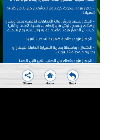
- جهاز مزود بريموت كونترول للتشغيل من داخل كابينة
السيارة.
- الجهاز يسمح بالرش في الإتجاهات الأفقية يميناً ويساراً
وكذلك يسمح بالرش في إتجاهات رأسية لأعلى وأفقيا
حيث أن الجهاز مزود بقاعدة دوارة وشاسيه رفع متحرك.
- الجهاز مزود بطلمبة كهربية لسحب المبيد .
- الإشعال ؛ بواسطة بطارية السيارة الحاملة للجهاز أو
بطارية منفصلة 12 فولت.
- الجهاز مزود بغطاء من الصلب الغير قابل للصدأ
للكربراتير يعمل ككاتم صوت وبه فلتر هواء.
- الجهاز مزود بصمام أمان وتحكم في المحلول كهربى
.Electromagnetic Valve
Share
Home
Back
( Solenoid Valve) يعمل كصمام قاطع
أتوماتيكي(Automatic Cut Off Device) لمنع تسرب سائل
الرش.
عند التوقف المفاجئ لحدوث أى عطل مفاجئ أو وجود
انسداد في دورة البنزين وكذلك لمنع تسرب السائل في
حالة نفاذ البنزين أثناء الرش.