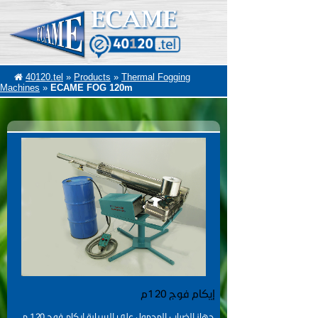
40120.tel
»
Products
»
Thermal Fogging
Machines
»
ECAME FOG 120m
إيكام فوج 120م
جهاز الضباب المحمول على السيارة إيكام فوج 120 م