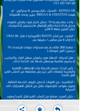
16/120 ULV HD
HONDA OR - المحرك: طراز بريجس & ستراتون - أو
هوندا.BRIGGS & STRATTON- بنزين رباعى الأشواط
- واحد سلندرقدرة 13 حصان كجم مزود بمارش كهربى
وحبل بادئ إدارة نظام الإشعال ماجنيترون إلكترونيك.
خزان البنزين سعة 8.5لتر.
- البلاور : من إنتاج ROOTS ( الأمريكية ) طراز URAI 36-
4,5 إلى 6 متر مكعب / دقيقة عند
- ضغط 200 مللى بار مع مستوى صوتى لايتعدى 75
ديسبل ( أقل ضوضاء ).
- نقل الحركة : الجهاز مزود بكوبلن سهل الفك والتركيب
أو بسيور مناسبة ويسهل شدها عند الحاجة لذلك .
- رأس الرذاذ: تسمح بالحركة فى الإتجاهات الأفقية
والرأسية لتغطى أكبر حيز رش ومصنعة من الصلب الغير
قابل للصدأ.
- الشاسيه : من الفولاذ لتحمل ظروف الخدمة الشاقة ,
ومزود بقواعد كاوتشوك تقلل من انتقال الاهتزازات الى
السيارة
- خزان المبيد: مصنّع من الصلب الغير قابل للصدأ ومزود
بمبين لمستوى محلول الرش ومزود بمجموعة فلتر
محلول سهلة الفك والتنظيف.
- يورد مع الجهاز شنطة عدة وكتيب تعليمات التشغيل