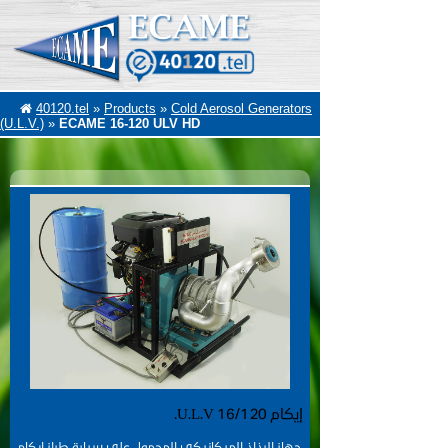
40120.tel
»
Products
»
Cold Aerosol Generators
(U.L.V.)
»
ECAME 16-120 ULV HD
إيكام 16/120 U.L.V.
جهاز الرذاذ الميكانيكى المحمول على سيارة طراز إيكام